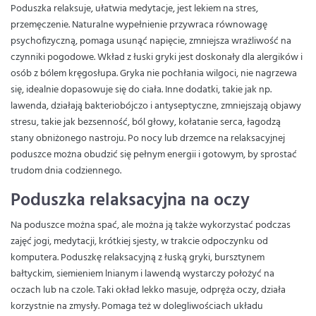
Poduszka relaksuje, ułatwia medytacje, jest lekiem na stres,
przemęczenie. Naturalne wypełnienie przywraca równowagę
psychofizyczną, pomaga usunąć napięcie, zmniejsza wrażliwość na
czynniki pogodowe. Wkład z łuski gryki jest doskonały dla alergików i
osób z bólem kręgosłupa. Gryka nie pochłania wilgoci, nie nagrzewa
się, idealnie dopasowuje się do ciała. Inne dodatki, takie jak np.
lawenda, działają bakteriobójczo i antyseptyczne, zmniejszają objawy
stresu, takie jak bezsenność, ból głowy, kołatanie serca, łagodzą
stany obniżonego nastroju. Po nocy lub drzemce na relaksacyjnej
poduszce można obudzić się pełnym energii i gotowym, by sprostać
trudom dnia codziennego.
Poduszka relaksacyjna na oczy
Na poduszce można spać, ale można ją także wykorzystać podczas
zajęć jogi, medytacji, krótkiej sjesty, w trakcie odpoczynku od
komputera. Poduszkę relaksacyjną z łuską gryki, bursztynem
bałtyckim, siemieniem lnianym i lawendą wystarczy położyć na
oczach lub na czole. Taki okład lekko masuje, odpręża oczy, działa
korzystnie na zmysły. Pomaga też w dolegliwościach układu