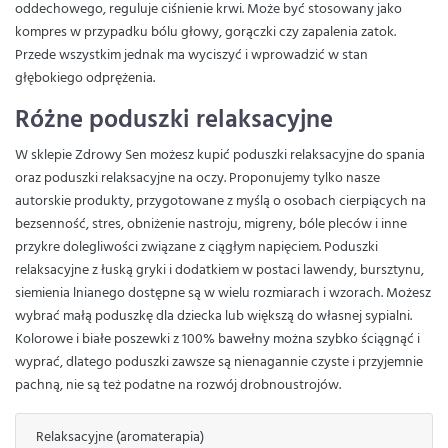
oddechowego, reguluje ciśnienie krwi. Może być stosowany jako
kompres w przypadku bólu głowy, gorączki czy zapalenia zatok.
Przede wszystkim jednak ma wyciszyć i wprowadzić w stan
głębokiego odprężenia.
Różne poduszki relaksacyjne
W sklepie Zdrowy Sen możesz kupić poduszki relaksacyjne do spania
oraz poduszki relaksacyjne na oczy. Proponujemy tylko nasze
autorskie produkty, przygotowane z myślą o osobach cierpiących na
bezsenność, stres, obniżenie nastroju, migreny, bóle pleców i inne
przykre dolegliwości związane z ciągłym napięciem. Poduszki
relaksacyjne z łuską gryki i dodatkiem w postaci lawendy, bursztynu,
siemienia lnianego dostępne są w wielu rozmiarach i wzorach. Możesz
wybrać małą poduszkę dla dziecka lub większą do własnej sypialni.
Kolorowe i białe poszewki z 100% bawełny można szybko ściągnąć i
wyprać, dlatego poduszki zawsze są nienagannie czyste i przyjemnie
pachną, nie są też podatne na rozwój drobnoustrojów.
Relaksacyjne (aromaterapia)