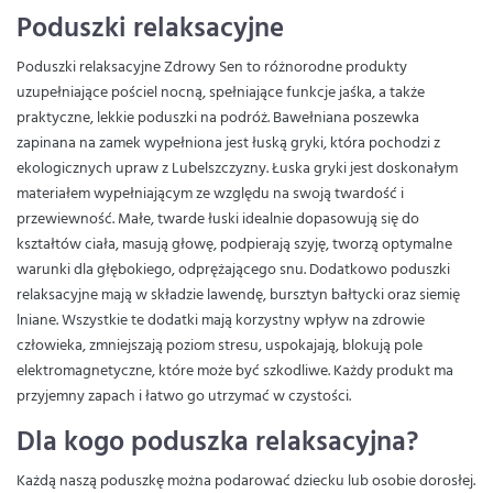
Poduszki relaksacyjne
Poduszki relaksacyjne Zdrowy Sen to różnorodne produkty
uzupełniające pościel nocną, spełniające funkcje jaśka, a także
praktyczne, lekkie poduszki na podróż. Bawełniana poszewka
zapinana na zamek wypełniona jest łuską gryki, która pochodzi z
ekologicznych upraw z Lubelszczyzny. Łuska gryki jest doskonałym
materiałem wypełniającym ze względu na swoją twardość i
przewiewność. Małe, twarde łuski idealnie dopasowują się do
kształtów ciała, masują głowę, podpierają szyję, tworzą optymalne
warunki dla głębokiego, odprężającego snu. Dodatkowo poduszki
relaksacyjne mają w składzie lawendę, bursztyn bałtycki oraz siemię
lniane. Wszystkie te dodatki mają korzystny wpływ na zdrowie
człowieka, zmniejszają poziom stresu, uspokajają, blokują pole
elektromagnetyczne, które może być szkodliwe. Każdy produkt ma
przyjemny zapach i łatwo go utrzymać w czystości.
Dla kogo poduszka relaksacyjna?
Każdą naszą poduszkę można podarować dziecku lub osobie dorosłej.