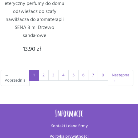
eteryczny perfumy do domu
odświeżacz do szafy
nawilżacza do aromaterapii
SENA 8 ml Drzewo
sandałowe
13,90 zł
(current)
←
1
2
3
4
5
6
7
8
Następna
Poprzednia
→
Informacje
Kontakt i dane firmy
Polityka prywatności