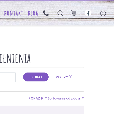
Kontakt
Blog
pełnienia
SZUKAJ
WYCZYŚĆ
POKAŻ 9
Sortowanie od z do a