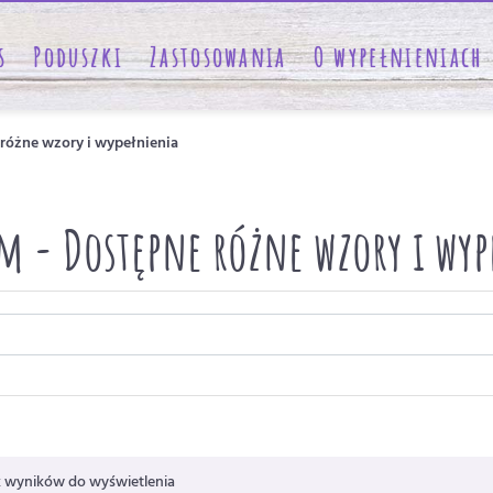
s
Poduszki
Zastosowania
O wypełnieniach
 różne wzory i wypełnienia
cm - Dostępne różne wzory i wy
k wyników do wyświetlenia