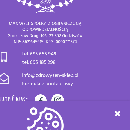
MAX WELT SPÓŁKA Z OGRANICZONĄ
ODPOWIEDZIALNOŚCIĄ
Godziszów Drugi 146, 23-302 Godziszów
NIP: 8621645915, KRS: 0000771374
tel. 693 655 949
tel. 695 185 298
info@zdrowysen-sklep.pl
Formularz kontaktowy
najdź nas:
×