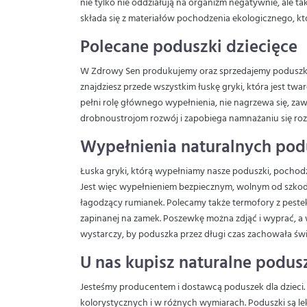
nie tylko nie oddziałują na organizm negatywnie, ale t
składa się z materiałów pochodzenia ekologicznego, któ
Polecane poduszki dziecięce
W Zdrowy Sen produkujemy oraz sprzedajemy poduszki d
znajdziesz przede wszystkim łuskę gryki, która jest twa
pełni rolę głównego wypełnienia, nie nagrzewa się, z
drobnoustrojom rozwój i zapobiega namnażaniu się rozt
Wypełnienia naturalnych podu
Łuska gryki, którą wypełniamy nasze poduszki, pochod
Jest więc wypełnieniem bezpiecznym, wolnym od szkodli
łagodzący rumianek. Polecamy także termofory z pestek
zapinanej na zamek. Poszewkę można zdjąć i wyprać, a
wystarczy, by poduszka przez długi czas zachowała świe
U nas kupisz naturalne podusz
Jesteśmy producentem i dostawcą poduszek dla dzieci. 
kolorystycznych i w różnych wymiarach. Poduszki są l