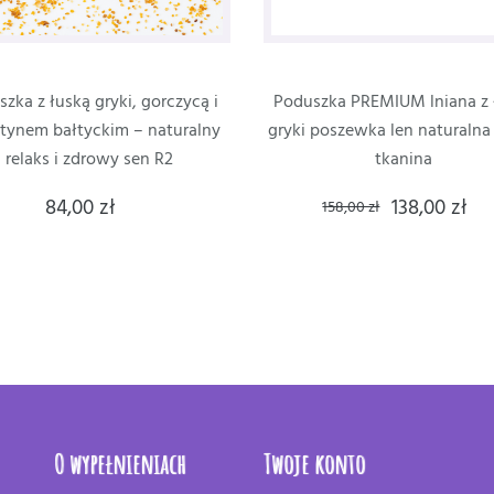
zka z łuską gryki, gorczycą i
Poduszka PREMIUM lniana z 
ztynem bałtyckim – naturalny
gryki poszewka len naturalna
relaks i zdrowy sen R2
tkanina
84,00 zł
138,00 zł
158,00 zł
O wypełnieniach
Twoje konto