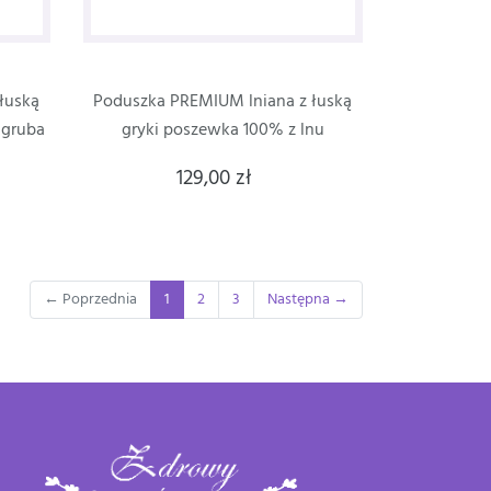
łuską
Poduszka PREMIUM lniana z łuską
 gruba
gryki poszewka 100% z lnu
129,00 zł
(current)
← Poprzednia
1
2
3
Następna →