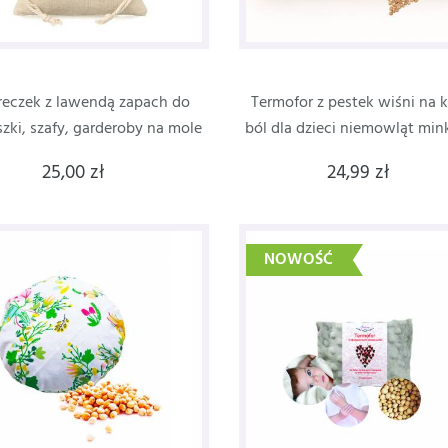
eczek z lawendą zapach do
Termofor z pestek wiśni na ko
zki, szafy, garderoby na mole
ból dla dzieci niemowląt min
25,00 zł
24,99 zł
NOWOŚĆ