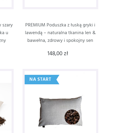
y szary
PREMIUM Poduszka z łuską gryki i
zka u
lawendą – naturalna tkanina len &
zny
bawełna, zdrowy i spokojny sen
148,00 zł
NA START