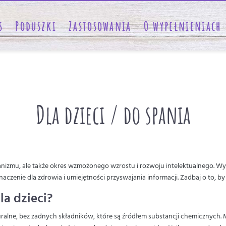
s
Poduszki
Zastosowania
O wypełnieniach
Dla dzieci / do spania
anizmu, ale także okres wzmożonego wzrostu i rozwoju intelektualnego. W
aczenie dla zdrowia i umiejętności przyswajania informacji. Zadbaj o to, b
la dzieci?
uralne, bez żadnych składników, które są źródłem substancji chemicznych