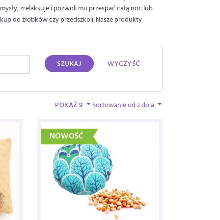
ysły, zrelaksuje i pozwoli mu przespać całą noc lub
akup do żłobków czy przedszkoli. Nasze produkty
SZUKAJ
WYCZYŚĆ
POKAŻ 9
Sortowanie od z do a
NOWOŚĆ