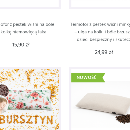
ofor z pestek wiśni na bóle i
Termofor z pestek wiśni mink
kolkę niemowlęcą łaka
– ulga na kolki i bóle brzus
dzieci bezpieczny i skutec
15,90 zł
24,99 zł
NOWOŚĆ