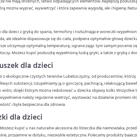
akże nie mają drobnych, łatwo odpadających elementów. Najlepszą poduszką 
rą można wyprać, wywietrzyć i która zapewnia wygodę, ale i higienę. Natura
la dzieci z gryką do spania, termofory i rozluźniające woreczki wypełn
rda, ale idealnie dopasowuje się do ciała, podpiera optymalnie głowę dziecka
awsze utrzymuje optymalną temperaturę, ograniczając tym samym pocenie si
oczy. Możesz kupić poduszkę wypełnioną łuską gryki, a także z gryką z do
szek dla dzieci
zi z ekologicznie czystych terenów Lubelszczyzny, od producentów, którzy
wych substancji. Uzupełniamy ją o gorczycę, pachnącą, relaksującą bawełn
 wiśni, dzięki którym można redukować u dziecka objawy kolki. Wszystkie 
 wypełnienie należy regularnie wietrzyć, wystawiać na działanie promien
żość i była bezpieczna dla zdrowia.
ki dla dzieci
Możesz kupić u nas naturalne akcesoria do łóżeczka dla niemowlaka, przed
ekkie, przyjemne w dotyku, niezwykle estetyczne. Polecamy produkty baje