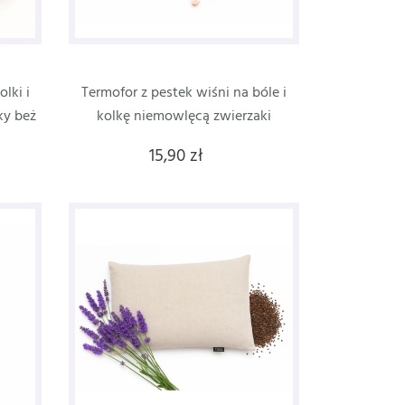
lki i
Termofor z pestek wiśni na bóle i
ky beż
kolkę niemowlęcą zwierzaki
15,90 zł