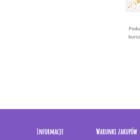
Podus
burs
Informacje
Warunki zakupów