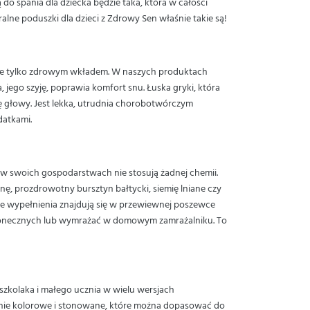
do spania dla dziecka będzie taka, która w całości
lne poduszki dla dzieci z Zdrowy Sen właśnie takie są!
ione tylko zdrowym wkładem. W naszych produktach
, jego szyję, poprawia komfort snu. Łuska gryki, która
ę głowy. Jest lekka, utrudnia chorobotwórczym
datkami.
 w swoich gospodarstwach nie stosują żadnej chemii.
ę, prozdrowotny bursztyn bałtycki, siemię lniane czy
te wypełnienia znajdują się w przewiewnej poszewce
i słonecznych lub wymrażać w domowym zamrażalniku. To
szkolaka i małego ucznia w wielu wersjach
cznie kolorowe i stonowane, które można dopasować do