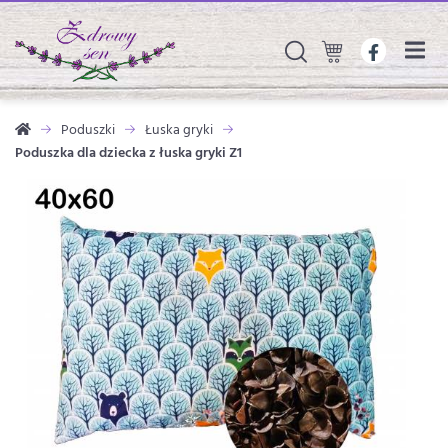
Poduszki
Łuska gryki
Poduszka dla dziecka z łuska gryki Z1