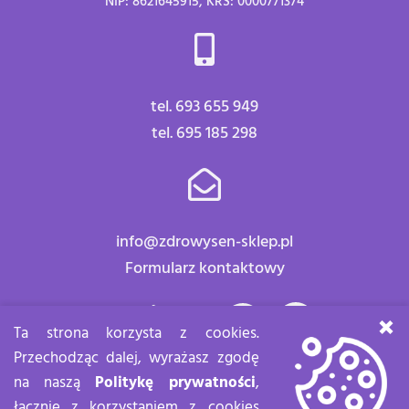
NIP: 8621645915, KRS: 0000771374
tel. 693 655 949
tel. 695 185 298
info@zdrowysen-sklep.pl
Formularz kontaktowy
Znajdź nas:
×
Ta strona korzysta z cookies.
Przechodząc dalej, wyrażasz zgodę
na naszą
Politykę prywatności
,
łącznie z korzystaniem z cookies
Zdrowy sen Copyright 2020