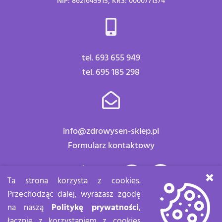
NIP: 8621645915, KRS: 0000771374
tel. 693 655 949
tel. 695 185 298
info@zdrowysen-sklep.pl
Formularz kontaktowy
Znajdź nas:
×
Ta strona korzysta z cookies.
Przechodząc dalej, wyrażasz zgodę
na naszą
Politykę prywatności
,
łącznie z korzystaniem z cookies
Zdrowy sen Copyright 2020