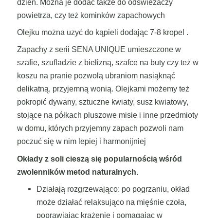
dzień. Można je dodać także do odświeżaczy
powietrza, czy też kominków zapachowych
Olejku można uzyć do kąpieli dodając 7-8 kropel .
Zapachy z serii SENA UNIQUE umieszczone w
szafie, szufladzie z bielizną, szafce na buty czy też w
koszu na pranie pozwolą ubraniom nasiąknąć
delikatną, przyjemną wonią. Olejkami możemy też
pokropić dywany, sztuczne kwiaty, susz kwiatowy,
stojące na półkach pluszowe misie i inne przedmioty
w domu, których przyjemny zapach pozwoli nam
poczuć się w nim lepiej i harmonijniej
Okłady z soli cieszą się popularnością wśród
zwolenników metod naturalnych.
Działają rozgrzewająco: po pogrzaniu, okład
może działać relaksująco na mięśnie czoła,
poprawiając krążenie i pomagając w