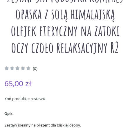
opaska z solą himalajską
olejek eteryczny na zatoki
oczy czoło relaksacyjny R2
(0)
65,00 zł
Kod produktu: zestaw4
Opis
Zestaw idealny na prezent dla bliskiej osoby.