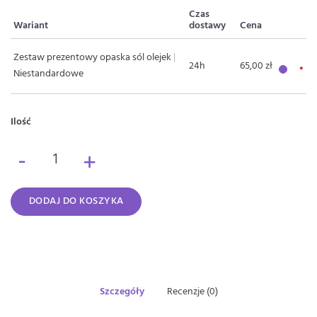
Czas
Wariant
dostawy
Cena
Zestaw prezentowy opaska sól olejek
|
24h
65,00 zł
Niestandardowe
Ilość
-
+
DODAJ DO KOSZYKA
Szczegóły
Recenzje (0)