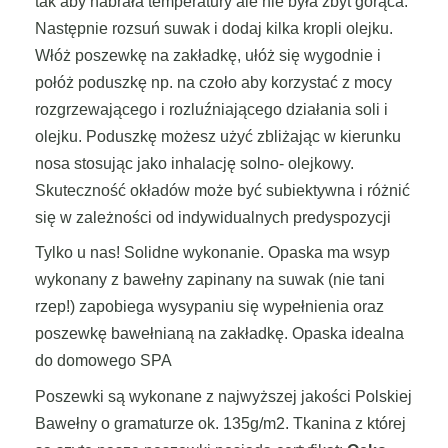
tak aby nabrała temperatury ale nie była zbyt gorąca.
Następnie rozsuń suwak i dodaj kilka kropli olejku.
Włóż poszewkę na zakładkę, ułóż się wygodnie i
połóż poduszkę np. na czoło aby korzystać z mocy
rozgrzewającego i rozluźniającego działania soli i
olejku. Poduszkę możesz użyć zbliżając w kierunku
nosa stosując jako inhalację solno- olejkowy.
Skuteczność okładów może być subiektywna i różnić
się w zależności od indywidualnych predyspozycji
Tylko u nas! Solidne wykonanie. Opaska ma wsyp
wykonany z bawełny zapinany na suwak (nie tani
rzep!) zapobiega wysypaniu się wypełnienia oraz
poszewkę bawełnianą na zakładkę. Opaska idealna
do domowego SPA
Poszewki są wykonane z najwyższej jakości Polskiej
Bawełny o gramaturze ok. 135g/m2. Tkanina z której