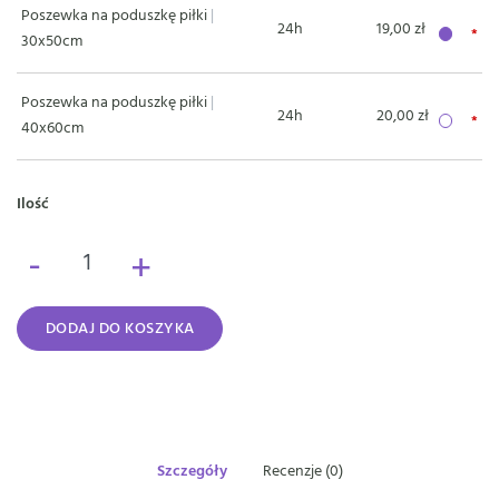
Poszewka na poduszkę piłki
|
24h
19,00 zł
30x50cm
Poszewka na poduszkę piłki
|
24h
20,00 zł
40x60cm
Ilość
-
+
DODAJ DO KOSZYKA
Szczegóły
Recenzje (0)