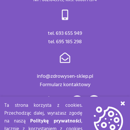
NIP: 8621645915, KRS: 0000771374
tel. 693 655 949
tel. 695 185 298
info@zdrowysen-sklep.pl
Formularz kontaktowy
Znajdź nas:
×
Ta strona korzysta z cookies.
Przechodząc dalej, wyrażasz zgodę
na naszą
Politykę prywatności
,
łącznie z korzystaniem z cookies
Zdrowy sen Copyright 2020