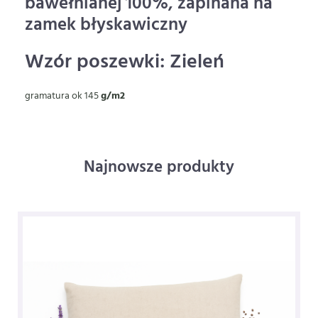
bawełnianej 100%, zapinana na
zamek błyskawiczny
Wzór poszewki: Zieleń
gramatura ok 145
g/m2
Najnowsze produkty