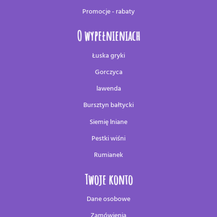
Promocje - rabaty
O wypełnieniach
Łuska gryki
Gorczyca
lawenda
Bursztyn bałtycki
Siemię lniane
Pestki wiśni
Rumianek
Twoje konto
Dane osobowe
Zamówienia