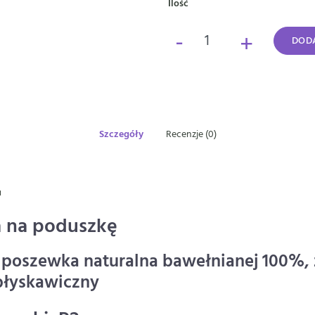
Ilość
-
+
DODA
Szczegóły
Recenzje (0)
u
 na poduszkę
 poszewka naturalna bawełnianej 100%,
błyskawiczny