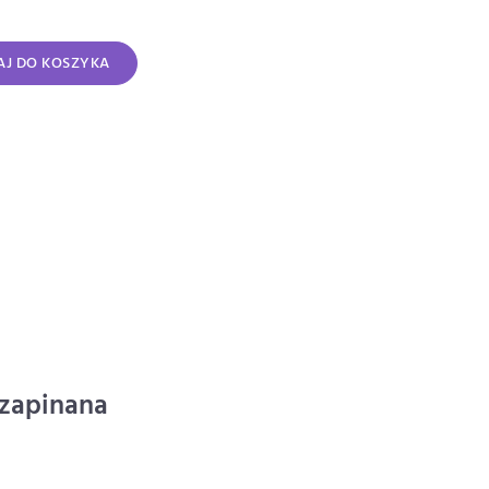
J DO KOSZYKA
 zapinana