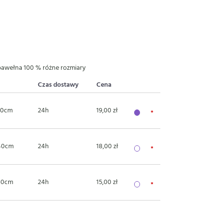
bawełna 100 % różne rozmiary
Czas dostawy
Cena
50cm
24h
19,00 zł
40cm
24h
18,00 zł
40cm
24h
15,00 zł