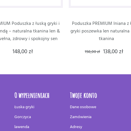
IUM Poduszka z łuską gryki i
Poduszka PREMIUM lniana z 
ndą – naturalna tkanina len &
gryki poszewka len naturalna
ełna, zdrowy i spokojny sen
tkanina
148,00 zł
138,00 zł
158,00 zł
O wypełnieniach
Twoje konto
Łuska gryki
Dane osobowe
Gorczyca
Zamówienia
lawenda
Adresy