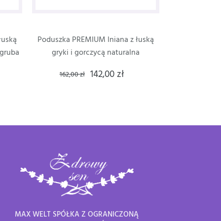
łuską
Poduszka PREMIUM lniana z łuską
 gruba
gryki i gorczycą naturalna
142,00 zł
162,00 zł
MAX WELT SPÓŁKA Z OGRANICZONĄ