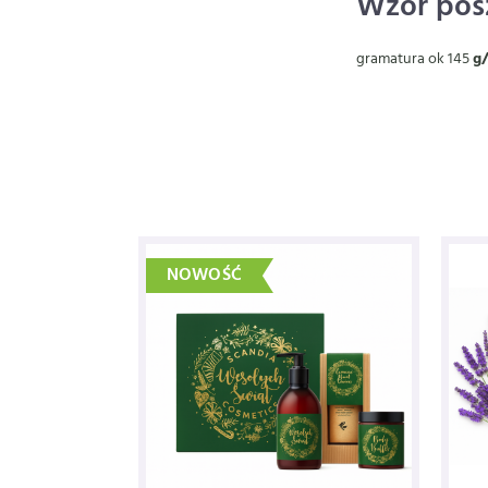
Wzór pos
gramatura ok 145
g
NOWOŚĆ