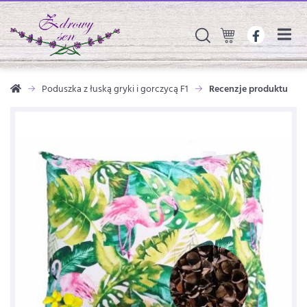
Poduszka z łuską gryki i gorczycą F1
Recenzje produktu