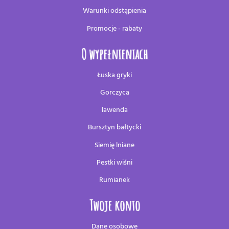
Warunki odstąpienia
Promocje - rabaty
O wypełnieniach
Łuska gryki
Gorczyca
lawenda
Bursztyn bałtycki
Siemię lniane
Pestki wiśni
Rumianek
Twoje konto
Dane osobowe