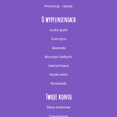
Promocje - rabaty
O wypełnieniach
Łuska gryki
Gorczyca
lawenda
Bursztyn bałtycki
Siemię lniane
Pestki wiśni
Rumianek
Twoje konto
Dane osobowe
Zamówienia