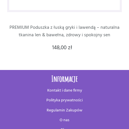
ką gryki i lawendą – naturalna
Poduszka PREMIUM lniana z
łna, zdrowy i spokojny sen
naturalna gr
8,00 zł
13
158,00 zł
Informacje
Kontakt i dane firmy
Polityka prywatności
Regulamin Zakupów
O nas