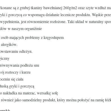
konane są z grubej tkaniny bawełnianej 260g/m2 oraz szyte wzdłuż ma
ryki i gorczycą co wspomaga działanie lecznicze produktu. Wąskie prze
wypełnienia, jest równomiernie rozłożone. Taki układ w naturalny spo
ładów w naszym organiźmie
a osób mających problemy z kręgosłupem
 alergików.
owstawaniu odleżyn.
rgiczny
równywania podłoża snu
ój roztoczy i kurzu
ceniu się ciała
uską gryki i gorczycą
o nakładka na materac, wersalkę sofę
 również jako samodzielny produkt, który można położyć na ramię łóż
 gryki: