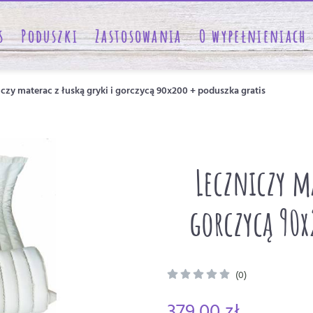
s
Poduszki
Zastosowania
O wypełnieniach
czy materac z łuską gryki i gorczycą 90x200 + poduszka gratis
Leczniczy ma
gorczycą 90x
(0)
379,00 zł