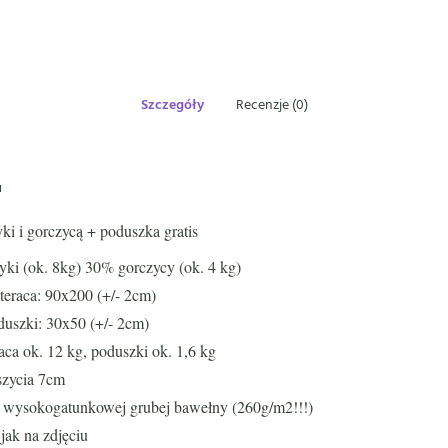
Szczegóły
Recenzje (0)
u
yki i gorczycą + poduszka gratis
yki (ok. 8kg) 30% gorczycy (ok. 4 kg)
eraca: 90x200 (+/- 2cm)
uszki: 30x50 (+/- 2cm)
ca ok. 12 kg, poduszki ok. 1,6 kg
szycia 7cm
wysokogatunkowej grubej bawełny (260g/m2!!!)
jak na zdjęciu