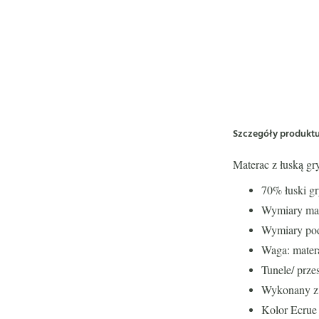
Szczegóły produkt
Materac z łuską gr
70% łuski gr
Wymiary mat
Wymiary pod
Waga: matera
Tunele/ prze
Wykonany z 
Kolor Ecrue 