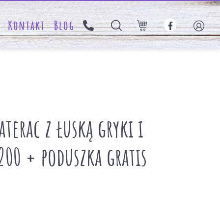
Kontakt
Blog
terac z łuską gryki i
200 + poduszka gratis