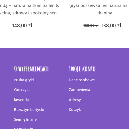
ndą – naturalna tkanina len &
gryki poszewka len naturalna
ełna, zdrowy i spokojny sen
tkanina
148,00 zł
138,00 zł
158,00 zł
O wypełnieniach
Twoje konto
Łuska gryki
Dane osobowe
Gorczyca
Zamówienia
lawenda
Adresy
Bursztyn bałtycki
Koszyk
Siemię lniane