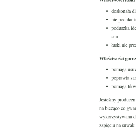
doskonała dl
nie pochłani
poduszka ide
snu
łuski nie pr
Właściwości gorcz
pomaga usuw
poprawia sa
pomaga likw
J
esteśmy producent
na bieżąco co gwar
wykorzystywana do
zapięciu na suwak