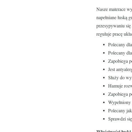
Nasze materace wy
napełniane łuską g
przesypywaniu się 
reguluje pracę uk
Polecany dl
Polecany dla
Zapobiega p
Jest antyale
Służy do wy
Hamuje rozw
Zapobiega po
Wypełniony ł
Polecany jak
Sprawdzi się
Właściwości łuski