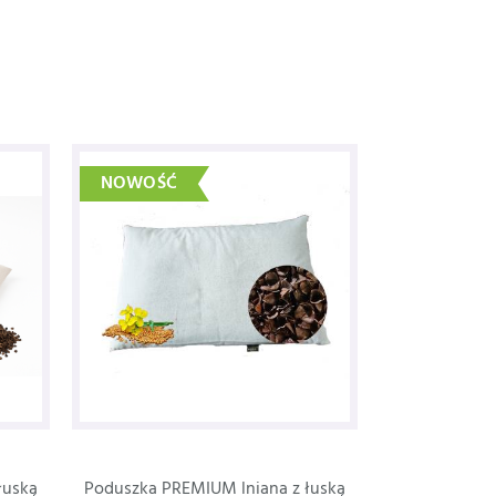
NOWOŚĆ
łuską
Poduszka PREMIUM lniana z łuską