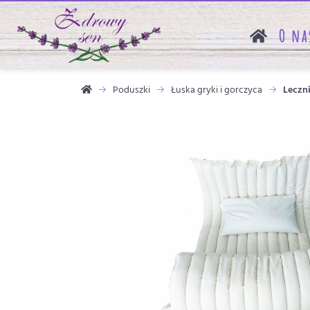
O na
Poduszki
Łuska gryki i gorczyca
Leczni