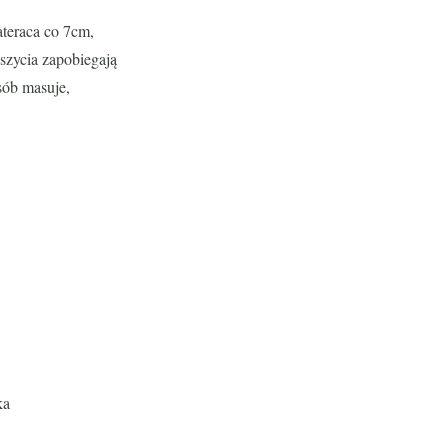
teraca co 7cm,
szycia zapobiegają
sób masuje,
ka