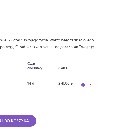
awie 1/3 część swojego życia. Warto więc zadbać o jego
 pomogą Ci zadbać o zdrowia, urodę oraz stan Twojego
Czas
dostawy
Cena
14 dni
379,00 zł
J DO KOSZYKA